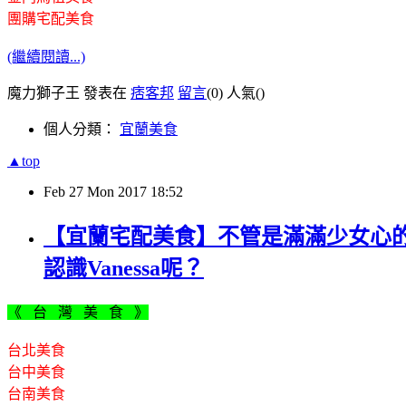
團購宅配美食
(繼續閱讀...)
魔力獅子王 發表在
痞客邦
留言
(0)
人氣(
)
個人分類：
宜蘭美食
▲top
Feb
27
Mon
2017
18:52
【宜蘭宅配美食】不管是滿滿少女心
認識Vanessa呢？
《 台 灣 美 食 》
台北美食
台中美食
台南美食