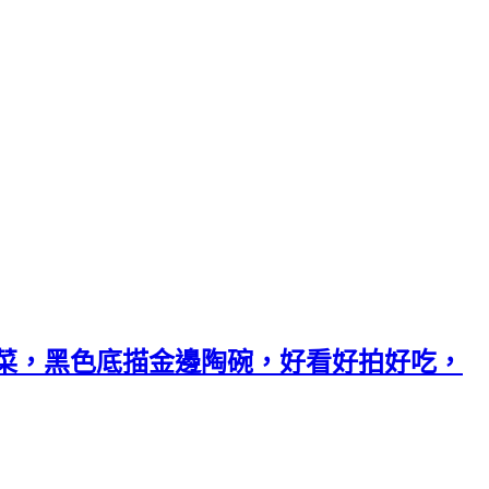
菜，黑色底描金邊陶碗，好看好拍好吃，