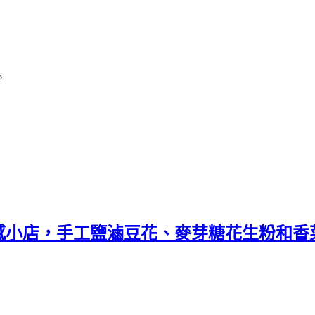
。
感小店，手工鹽滷豆花、麥芽糖花生粉和香