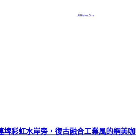
ee，九連埤彩虹水岸旁，復古融合工業風的網