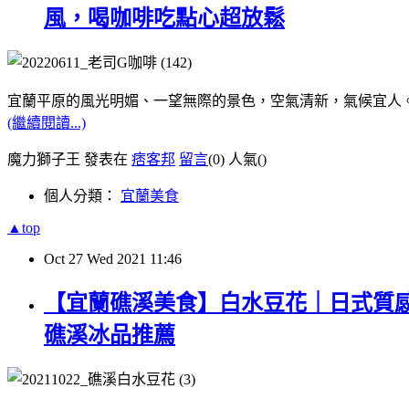
風，喝咖啡吃點心超放鬆
宜蘭平原的風光明媚、一望無際的景色，空氣清新，氣候宜人
(繼續閱讀...)
魔力獅子王 發表在
痞客邦
留言
(0)
人氣(
)
個人分類：
宜蘭美食
▲top
Oct
27
Wed
2021
11:46
【宜蘭礁溪美食】白水豆花｜日式質
礁溪冰品推薦