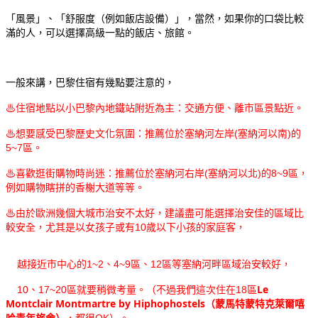
「風景」、「舒服度（例如飯店設備）」，當然，如果你的口袋比較
滿的人，可以選擇高級一點的飯店、旅館。
一般來講，巴黎住宿有幾點要注意的，
住宿地點以小巴黎內地鐵站附近為主：交通方便、離市區景點近。
♨
想要感受巴黎歷史文化氛圍：推薦位於塞納河左岸(塞納河以南)的
♨
5~7區。
喜歡逛街購物時尚迷：推薦位於塞納河右岸(塞納河以北)的8~9區，
♨
例如購物瞎拼的香榭大道等等。
由於歐洲幾個大城市治安不太好，建議盡可能選擇治安佳的區域比
♨
較安全，尤其是以女孩子或有10歲以下小孩的家庭客，
越接近市中心的1~2、4~9區、12區等塞納河畔區域治安較好，
Le
10、17~20區就要稍微考量。（不過我們這次住在18區
Montclair Montmartre by Hiphophostels
（蒙馬特蒙特克萊爾嘻
，都很OK）。