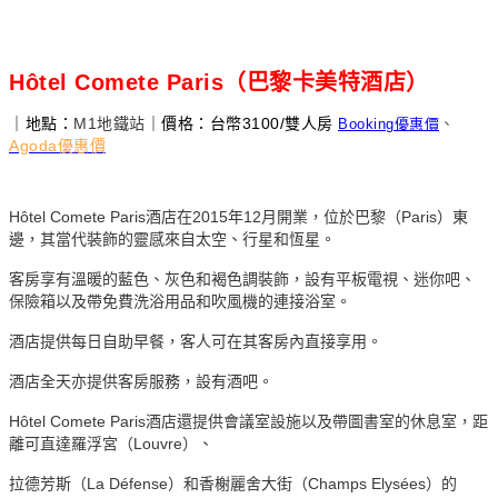
Hôtel Comete Paris（巴黎卡美特酒店）
｜地點：
M1
地鐵站
｜價格：台幣3100/雙人房
、
Booking優惠價
Agoda優惠價
Hôtel Comete Paris酒店在2015年12月開業，位於巴黎（Paris）東
邊，其當代裝飾的靈感來自太空、行星和恆星。
客房享有溫暖的藍色、灰色和褐色調裝飾，設有平板電視、迷你吧、
保險箱以及帶免費洗浴用品和吹風機的連接浴室。
酒店提供每日自助早餐，客人可在其客房內直接享用。
酒店全天亦提供客房服務，設有酒吧。
Hôtel Comete Paris酒店還提供會議室設施以及帶圖書室的休息室，距
離可直達羅浮宮（Louvre）、
拉德芳斯（La Défense）和香榭麗舍大街（Champs Elysées）的