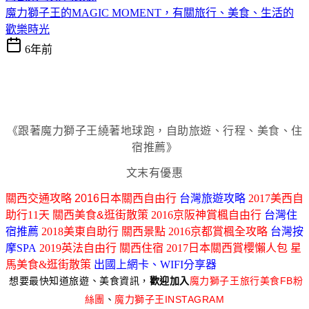
魔力獅子王的MAGIC MOMENT，有關旅行、美食、生活的
歡樂時光
6年前
《跟著魔力獅子王繞著地球跑，自助旅遊、行程、美食、住
宿推薦》
文末有優惠
關西交通攻略
2016日本關西自由行
台灣旅遊攻略
2017美西自
助行11天
關西美食&逛街散策
2016京阪神賞楓自由行
台灣住
宿推薦
2018美東自助行
關西景點
2016
京都賞楓全攻略
台灣按
摩SPA
2019英法自由行
關西住宿
2017日本關西賞櫻懶人包
星
馬美食&逛街散策
出國上網卡、WIFI分享器
想要最快知道旅遊、美食資訊，
歡迎加入
魔力獅子王旅行美食FB粉
絲團
、
魔力獅子王INSTAGRAM