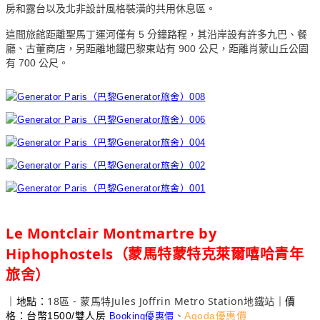
房和露台以及北非設計風格裝潢的共用休息區。
這間旅館距離聖馬丁運河僅有 5 分鐘路程，其沿岸設有許多九巴、餐
廳、古董商店，另距離地鐵巴黎東站有 900 公尺，距離肖蒙山丘公園
有 700 公尺。
Le Montclair Montmartre by
Hiphophostels
（蒙馬特蒙特克萊爾嘻哈青年
旅舍）
18
-
Jules Joffrin Metro Station
｜
地點：
｜價
區
蒙馬特
地鐵站
格：台幣1500/雙人房
、
Agoda優惠價
Booking優惠價