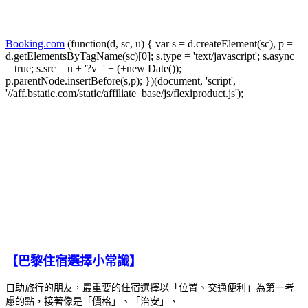
Booking.com
(function(d, sc, u) { var s = d.createElement(sc), p =
d.getElementsByTagName(sc)[0]; s.type = 'text/javascript'; s.async
= true; s.src = u + '?v=' + (+new Date());
p.parentNode.insertBefore(s,p); })(document, 'script',
'//aff.bstatic.com/static/affiliate_base/js/flexiproduct.js');
【巴黎住宿選擇小常識】
自助旅行的朋友，最重要的住宿選擇以「位置、交通便利」為第一考
慮的點，接著像是「價格」、「治安」、