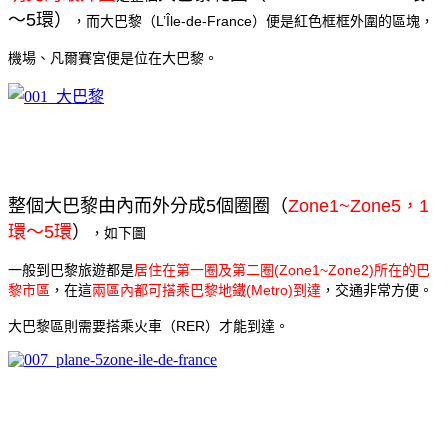
～5環）
，而大巴黎（L’Île-de-France）便是紅色框框外圍的區塊，
機場、凡爾賽宮便是位在大巴黎。
整個大巴黎由內而外分成5個圈圈（
Zone1~Zone5，1
環～5環
）
，如下圖
一般到巴黎旅遊都是
居住在第一圈及第二圈(Zone1~Zone2)所在的巴
黎市區
，
在這
兩區內都可搭乘巴黎地鐵(Metro)到達
，交通非常方便。
大巴黎區則需要搭乘火車（RER）才能到達。